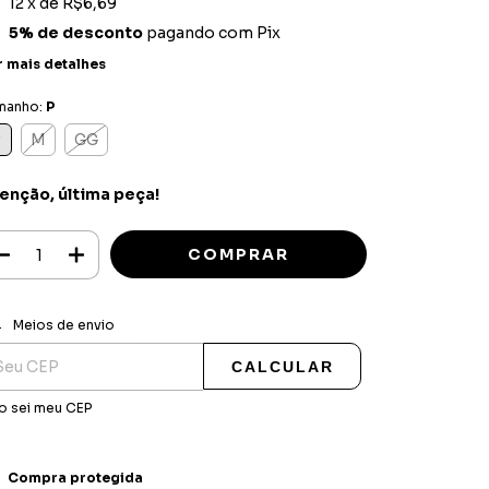
12
x de
R$6,69
5% de desconto
pagando com Pix
r mais detalhes
manho:
P
P
M
GG
enção, última peça!
ALTERAR CEP
regas para o CEP:
Meios de envio
CALCULAR
o sei meu CEP
Compra protegida