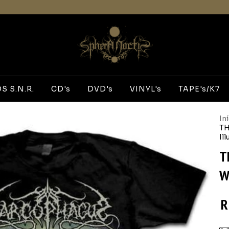
 S.N.R.
CD's
DVD's
VINYL's
TAPE's/K7
In
TH
Il
T
W
R