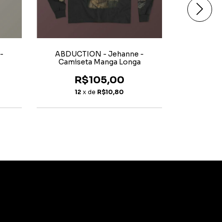
-
ABDUCTION - Jehanne -
BEHEMOTH
Camiseta Manga Longa
R$105,00
12
x de
R$10,80
1