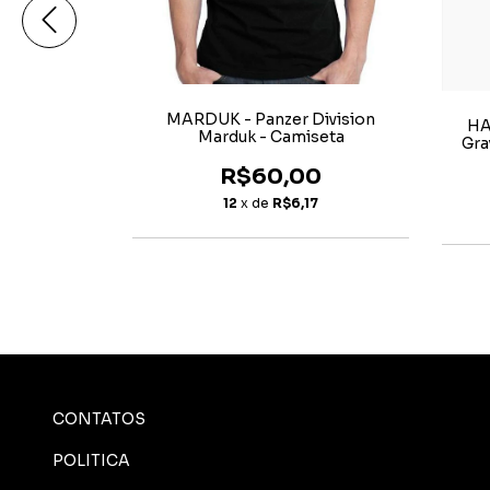
atanist -
MARDUK - Panzer Division
HA
 Longa
Marduk - Camiseta
Gra
0
R$60,00
72
12
x de
R$6,17
CONTATOS
POLITICA