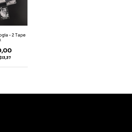
gia - 2 Tape
x
0,00
$13,37