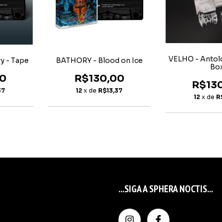
VELHO - Antolo
y - Tape
BATHORY - Blood on Ice
Bo
00
R$130,00
R$13
37
12
x de
R$13,37
12
x de
R
...SIGA A SPHERA NOCTIS...