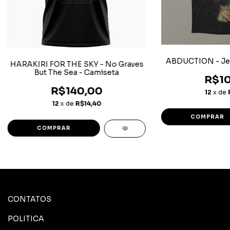
ABDUCTION - Jeh
HARAKIRI FOR THE SKY - No Graves
But The Sea - Camiseta
R$10
R$140,00
12
x de
12
x de
R$14,40
COMPRAR
COMPRAR
CONTATOS
POLITICA