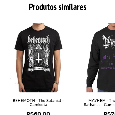
Produtos similares
BEHEMOTH - The Satanist -
MAYHEM - The
Camiseta
Sathanas - Cami
R$60,00
R$7