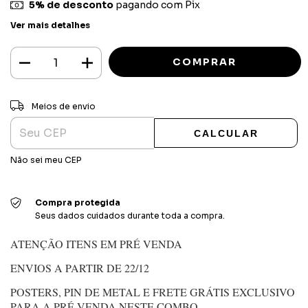
5% de desconto
pagando com Pix
Ver mais detalhes
ALTERAR CEP
Entregas para o CEP:
Meios de envio
CALCULAR
Não sei meu CEP
Compra protegida
Seus dados cuidados durante toda a compra.
ATENÇÃO ITENS EM PRÉ VENDA
ENVIOS A PARTIR DE 22/12
POSTERS, PIN DE METAL E FRETE GRÁTIS EXCLUSIVO
PARA A PRÉ VENDA NESTE COMBO.