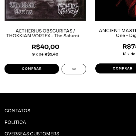
ANCIENT MASTER
AETHERIUS OBSCURITAS /
One - Di
THOKKIAN VORTEX - The Saturnine
Alliance
R$7
R$40,00
12
x d
9
x de
R$5,40
CONTATOS
POLITICA
OVERSEAS CUSTOMERS