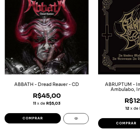
ABBATH - Dread Reaver - CD
ABRUPTUM - In 
Ambulabo, In
Triumpho 
R$45,00
R$12
11
x de
R$5,03
12
x de