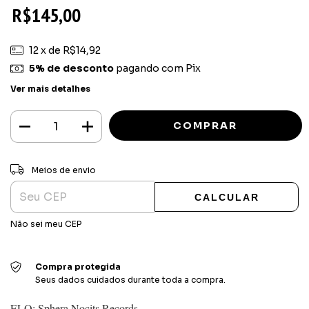
R$145,00
12
x de
R$14,92
5% de desconto
pagando com Pix
Ver mais detalhes
ALTERAR CEP
Entregas para o CEP:
Meios de envio
CALCULAR
Não sei meu CEP
Compra protegida
Seus dados cuidados durante toda a compra.
ELO: Sphera Nocits Records