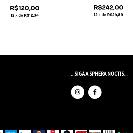
R$242,00
R$120,00
12
x de
R$24,89
12
x de
R$12,34
...SIGA A SPHERA NOCTIS...