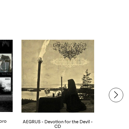
bro
AEGRUS - Devotion for the Devil -
NEKYROS
CD
D