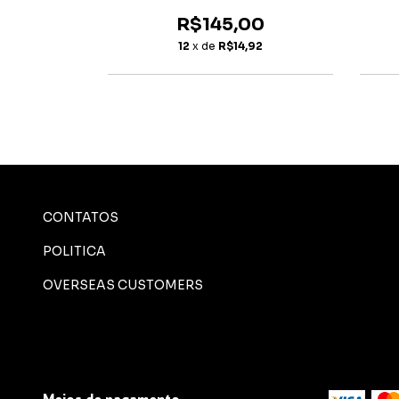
0
R$145,00
26
12
x de
R$14,92
CONTATOS
POLITICA
OVERSEAS CUSTOMERS