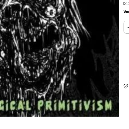
Ve
Ent
Fa
Nã