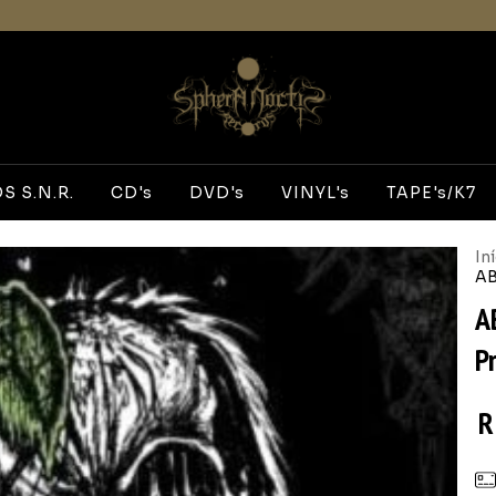
 S.N.R.
CD's
DVD's
VINYL's
TAPE's/K7
In
AB
A
P
R