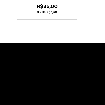
R$35,00
R
8
x de
R$5,30
1