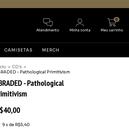
0
Atendimento
Minha conta
Meu carrinho
CAMISETAS
MERCH
ício
>
CD's
>
RADED - Pathological Primitivism
BRADED - Pathological
rimitivism
$40,00
9
x de
R$5,40