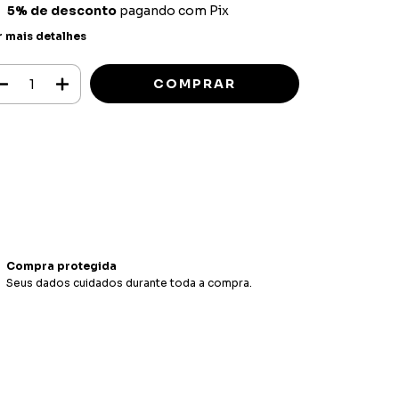
5% de desconto
pagando com Pix
r mais detalhes
Meios de envio
ALTERAR CEP
regas para o CEP:
CALCULAR
ça login
e use seus dados de entrega
o sei meu CEP
Compra protegida
Seus dados cuidados durante toda a compra.