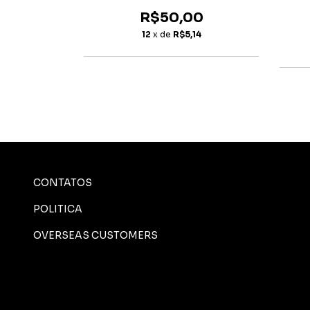
Digipack CD
R$50,00
0
12
x de
R$5,14
8
CONTATOS
POLITICA
OVERSEAS CUSTOMERS