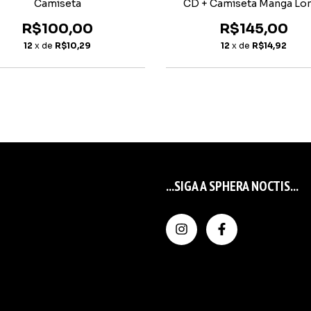
Camiseta
CD + Camiseta Manga Lo
R$100,00
R$145,00
12
x de
R$10,29
12
x de
R$14,92
...SIGA A SPHERA NOCTIS...