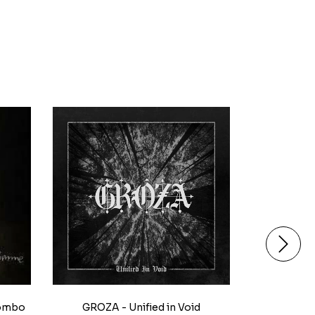
HARAKI
Combo
GROZA - Unified in Void