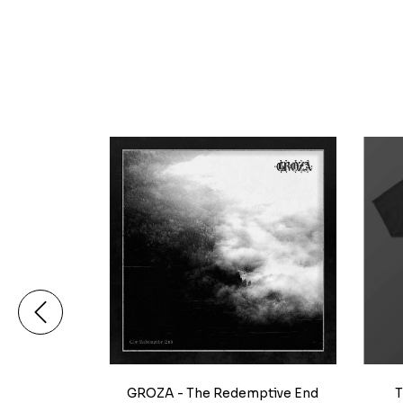
GROZA - The Redemptive End
T
MPLE -