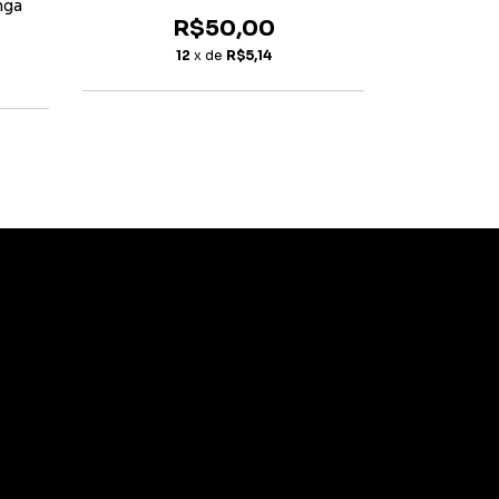
Aoki
nga
R$50,00
12
x de
R$5,14
1