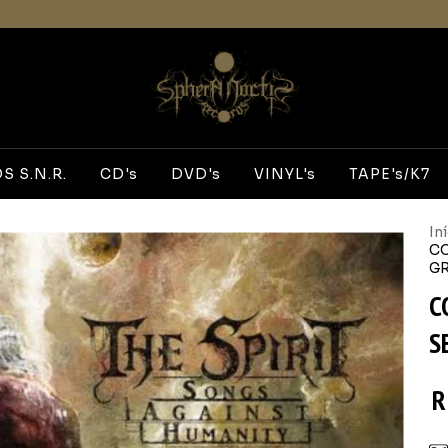
 S.N.R.
CD's
DVD's
VINYL's
TAPE's/K7
In
C
GR
C
S
R