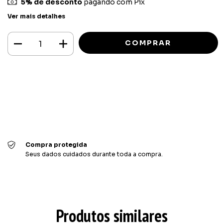
5% de desconto
pagando com Pix
Ver mais detalhes
Meios de envio
ALTERAR CEP
Entregas para o CEP:
CALCULAR
Faça login
e use seus dados de entrega
Não sei meu CEP
Compra protegida
Seus dados cuidados durante toda a compra.
Produtos similares