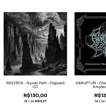
NEKYROS - Nyxian Path - Digipack
ABRUPTUM - Obsc
CD
Amplec
R$130,00
R$12
12
x de
R$13,37
12
x de