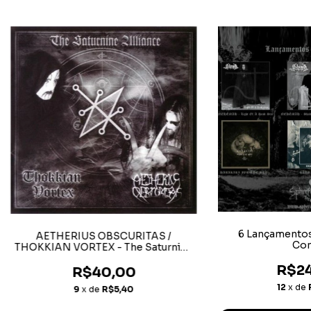
6 Lançamento
AETHERIUS OBSCURITAS /
Co
THOKKIAN VORTEX - The Saturnine
Alliance
R$24
R$40,00
12
x de
9
x de
R$5,40