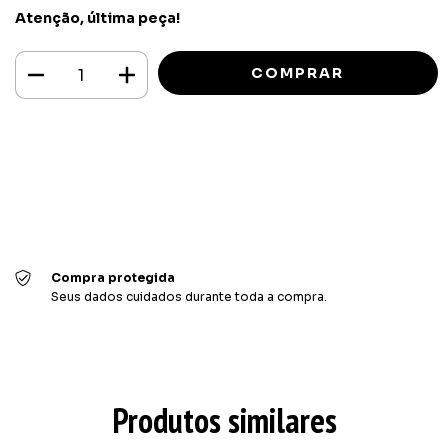
Atenção, última peça!
Meios de envio
ALTERAR CEP
Entregas para o CEP:
CALCULAR
Faça login
e use seus dados de entrega
Não sei meu CEP
Compra protegida
Seus dados cuidados durante toda a compra.
Produtos similares