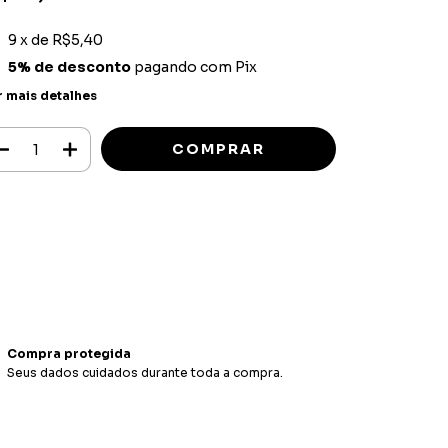
9
x de
R$5,40
5% de desconto
pagando com Pix
r mais detalhes
Meios de envio
ALTERAR CEP
regas para o CEP:
CALCULAR
ça login
e use seus dados de entrega
o sei meu CEP
Compra protegida
Seus dados cuidados durante toda a compra.