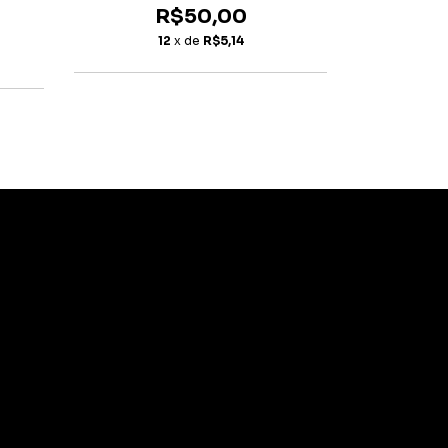
R$50,00
R
12
x de
R$5,14
1