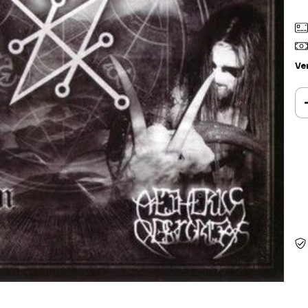
Ve
Ent
Fa
Nã