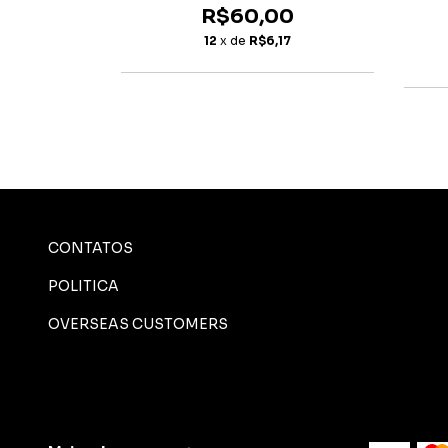
R$60,00
0
12
x de
R$6,17
40
CONTATOS
POLITICA
OVERSEAS CUSTOMERS