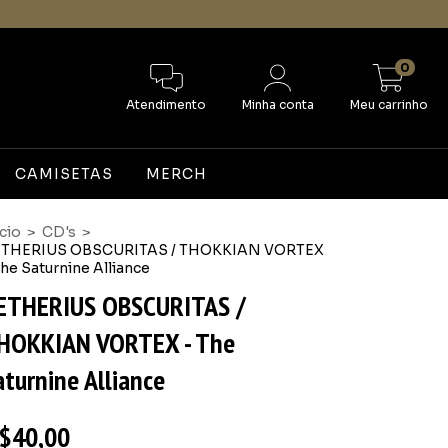
0
Atendimento
Minha conta
Meu carrinho
CAMISETAS
MERCH
ício
>
CD's
>
THERIUS OBSCURITAS / THOKKIAN VORTEX
The Saturnine Alliance
ETHERIUS OBSCURITAS /
HOKKIAN VORTEX - The
aturnine Alliance
$40,00