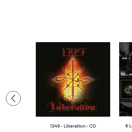
6 
logical
1349 - Liberation - CD
m