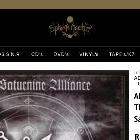
 S.N.R.
CD's
DVD's
VINYL's
TAPE's/K7
In
AE
- 
A
T
S
R