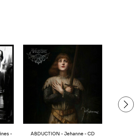
nes -
ABDUCTION - Jehanne - CD
ABDUCTION
CD + Cam