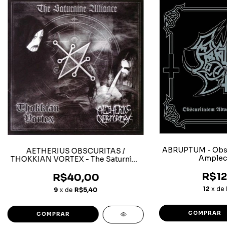
ABRUPTUM - Obsc
AETHERIUS OBSCURITAS /
Amplec
THOKKIAN VORTEX - The Saturnine
Alliance
R$12
R$40,00
12
x de
9
x de
R$5,40