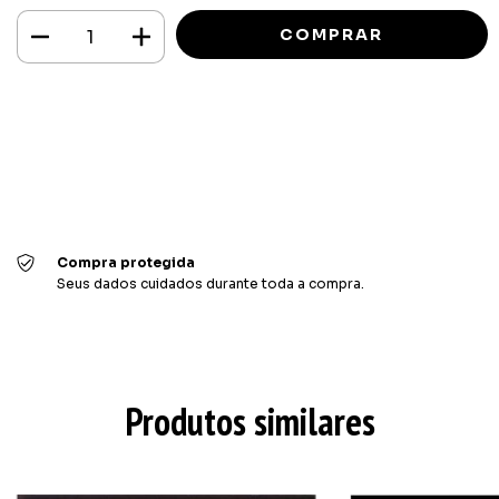
Meios de envio
ALTERAR CEP
Entregas para o CEP:
CALCULAR
Faça login
e use seus dados de entrega
Não sei meu CEP
Compra protegida
Seus dados cuidados durante toda a compra.
Produtos similares