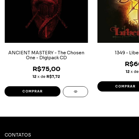
ANCIENT MASTERY - The Chosen
1349 - Libe
One - Digipack CD
R$6
R$75,00
12
x d
12
x de
R$7,72
CONTATOS