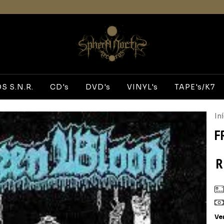
 S.N.R.
CD's
DVD's
VINYL's
TAPE's/K7
In
F
R
Ve