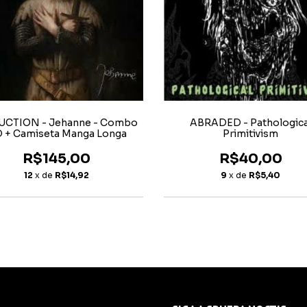
ABRADED - Pathologica
CTION - Jehanne - Combo
Primitivism
 + Camiseta Manga Longa
R$40,00
R$145,00
9
x de
R$5,40
12
x de
R$14,92