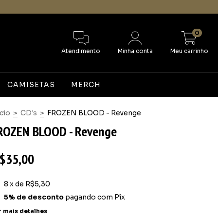
0
Atendimento
Minha conta
Meu carrinho
CAMISETAS
MERCH
ício
>
CD's
>
FROZEN BLOOD - Revenge
ROZEN BLOOD - Revenge
$35,00
8
x de
R$5,30
5% de desconto
pagando com Pix
r mais detalhes