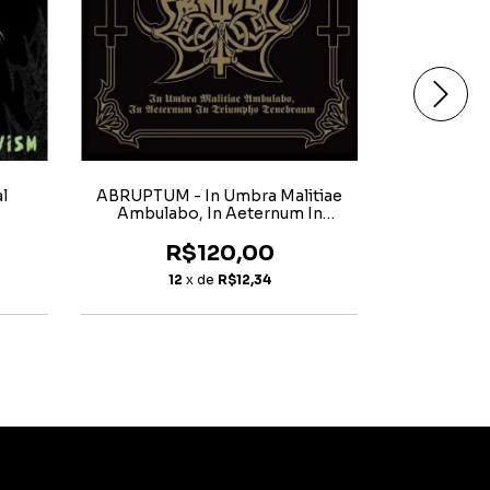
l
ABRUPTUM - In Umbra Malitiae
AMESOEURS 
Ambulabo, In Aeternum In
Triumpho Tenebraum
R$120,00
12
x de
R$12,34
1