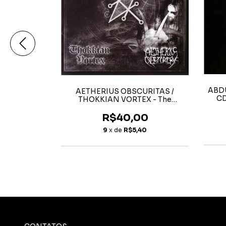
uritatem
ABDU
AETHERIUS OBSCURITAS /
ére Me
CD
THOKKIAN VORTEX - The
Saturnine Alliance
00
R$40,00
34
9
x de
R$5,40