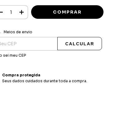
ALTERAR CEP
regas para o CEP:
Meios de envio
CALCULAR
o sei meu CEP
Compra protegida
Seus dados cuidados durante toda a compra.