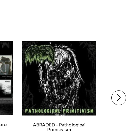
bro
ABRADED - Pathological
AETHER
Primitivism
THOKKI