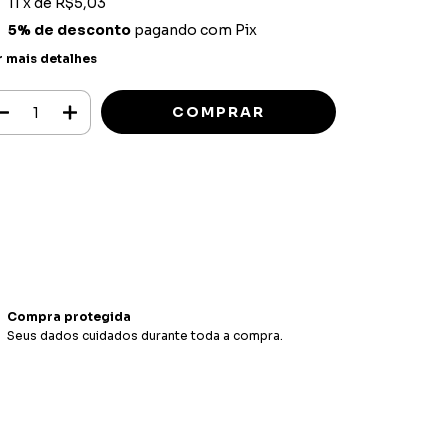
11
x de
R$5,03
5% de desconto
pagando com Pix
r mais detalhes
Meios de envio
ALTERAR CEP
regas para o CEP:
CALCULAR
ça login
e use seus dados de entrega
o sei meu CEP
Compra protegida
Seus dados cuidados durante toda a compra.