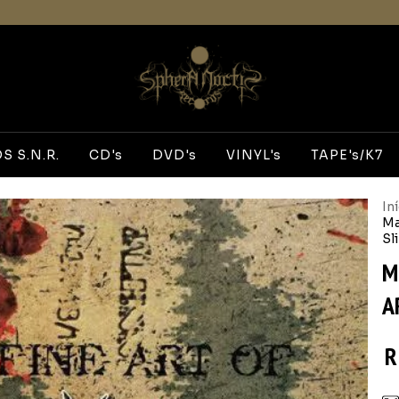
 S.N.R.
CD's
DVD's
VINYL's
TAPE's/K7
In
Ma
Sl
M
A
R