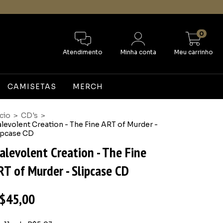
0
Atendimento
Minha conta
Meu carrinho
CAMISETAS
MERCH
ício
>
CD's
>
levolent Creation - The Fine ART of Murder -
ipcase CD
alevolent Creation - The Fine
RT of Murder - Slipcase CD
$45,00