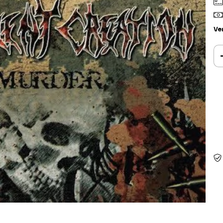
Ve
Ent
Fa
Nã