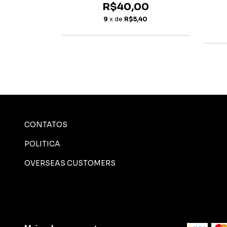
R$40,00
00
9
x de
R$5,40
92
CONTATOS
POLITICA
OVERSEAS CUSTOMERS