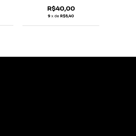
Satu
R$40,00
9
x de
R$5,40