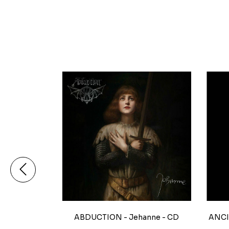
ne - Combo
ABDUCTION - Jehanne - CD
ANCI
nga Longa