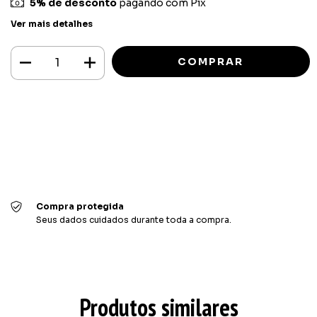
5% de desconto
pagando com Pix
Ver mais detalhes
Meios de envio
ALTERAR CEP
Entregas para o CEP:
CALCULAR
Faça login
e use seus dados de entrega
Não sei meu CEP
Compra protegida
Seus dados cuidados durante toda a compra.
Produtos similares