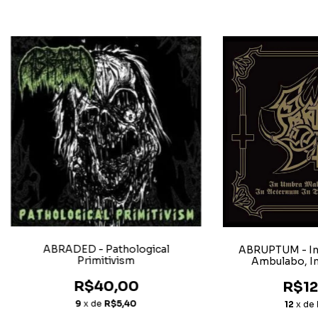
ABRADED - Pathological
ABRUPTUM - In 
Primitivism
Ambulabo, In
Triumpho 
R$40,00
R$12
9
x de
R$5,40
12
x de