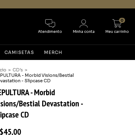
0
Atendimento
Minha conta
Meu carrinho
CAMISETAS
MERCH
ício
>
CD's
>
PULTURA - Morbid Visions/Bestial
vastation - Slipcase CD
EPULTURA - Morbid
isions/Bestial Devastation -
lipcase CD
$45,00