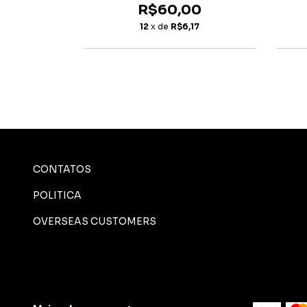
R$60,00
0
12
x de
R$6,17
72
CONTATOS
POLITICA
OVERSEAS CUSTOMERS