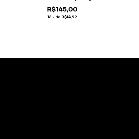
Satu
R$145,00
12
x de
R$14,92