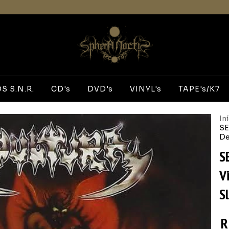
 S.N.R.
CD's
DVD's
VINYL's
TAPE's/K7
In
SE
De
S
V
S
R