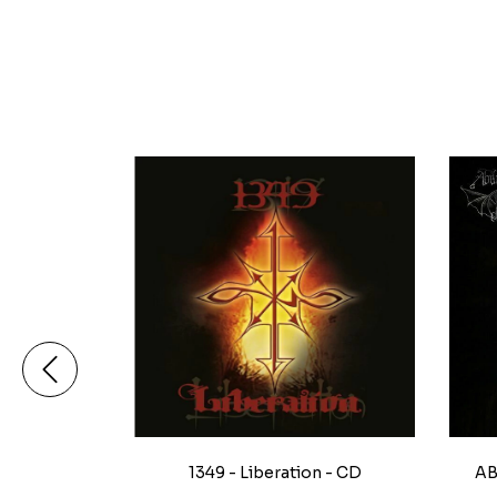
The Chosen
1349 - Liberation - CD
AB
k CD