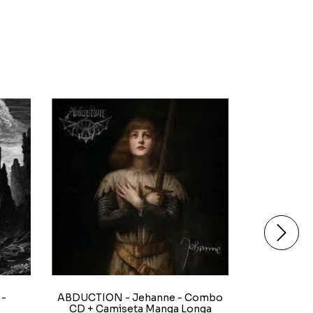
 -
ABDUCTION - Jehanne - Combo
AETHER
CD + Camiseta Manga Longa
THOKKI