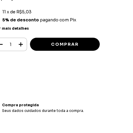
11
x de
R$5,03
5% de desconto
pagando com Pix
r mais detalhes
Meios de envio
ALTERAR CEP
regas para o CEP:
CALCULAR
ça login
e use seus dados de entrega
o sei meu CEP
Compra protegida
Seus dados cuidados durante toda a compra.