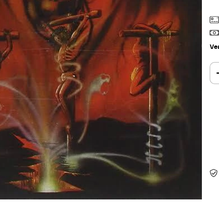
Ve
Ent
Fa
Nã