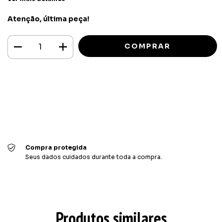
Atenção, última peça!
Meios de envio
ALTERAR CEP
Entregas para o CEP:
CALCULAR
Faça login
e use seus dados de entrega
Não sei meu CEP
Compra protegida
Seus dados cuidados durante toda a compra.
Produtos similares