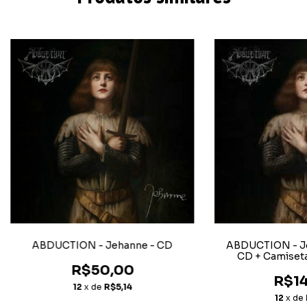
ABDUCTION - Jehanne - CD
ABDUCTION - J
CD + Camiset
R$50,00
R$14
12
x de
R$5,14
12
x de