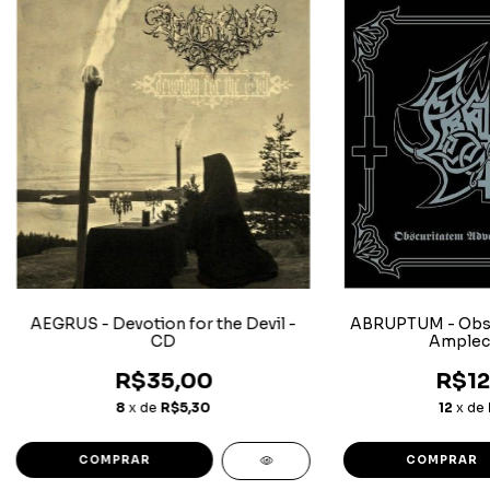
AEGRUS - Devotion for the Devil -
ABRUPTUM - Obsc
CD
Amplec
R$35,00
R$12
8
x de
R$5,30
12
x de