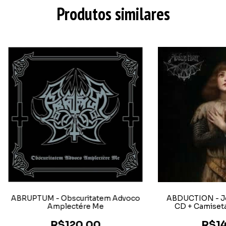
Produtos similares
ABRUPTUM - Obscuritatem Advoco
ABDUCTION - J
Amplectére Me
CD + Camiset
R$120,00
R$14