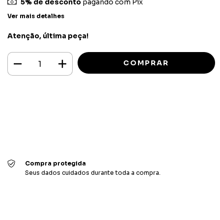
5% de desconto
pagando com Pix
Ver mais detalhes
Atenção, última peça!
Meios de envio
ALTERAR CEP
Entregas para o CEP:
CALCULAR
Faça login
e use seus dados de entrega
Não sei meu CEP
Compra protegida
Seus dados cuidados durante toda a compra.