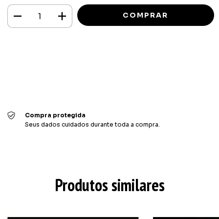
Meios de envio
ALTERAR CEP
Entregas para o CEP:
CALCULAR
Faça login
e use seus dados de entrega
Não sei meu CEP
Compra protegida
Seus dados cuidados durante toda a compra.
Produtos similares