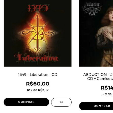
1349 - Liberation - CD
ABDUCTION - J
CD + Camiset
R$60,00
R$14
12
x de
R$6,17
12
x de