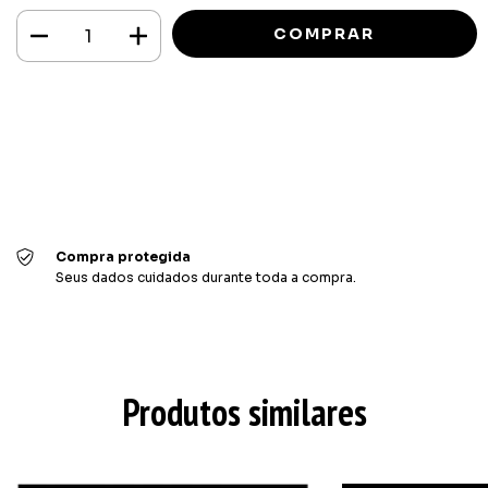
Meios de envio
ALTERAR CEP
Entregas para o CEP:
CALCULAR
Faça login
e use seus dados de entrega
Não sei meu CEP
Compra protegida
Seus dados cuidados durante toda a compra.
Produtos similares