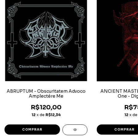
ABRUPTUM - Obscuritatem Advoco
ANCIENT MASTER
Amplectére Me
One - Di
R$120,00
R$7
12
x de
R$12,34
12
x d